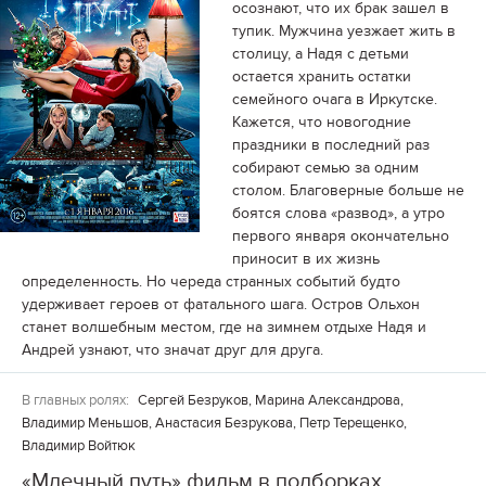
осознают, что их брак зашел в
тупик. Мужчина уезжает жить в
столицу, а Надя с детьми
остается хранить остатки
семейного очага в Иркутске.
Кажется, что новогодние
праздники в последний раз
собирают семью за одним
столом. Благоверные больше не
боятся слова «развод», а утро
первого января окончательно
приносит в их жизнь
определенность. Но череда странных событий будто
удерживает героев от фатального шага. Остров Ольхон
станет волшебным местом, где на зимнем отдыхе Надя и
Андрей узнают, что значат друг для друга.
В главных ролях:
Сергей Безруков, Марина Александрова,
Владимир Меньшов, Анастасия Безрукова, Петр Терещенко,
Владимир Войтюк
«Млечный путь» фильм в подборках