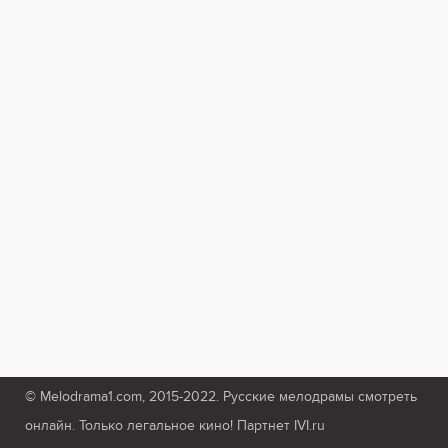
© Melodrama1.com, 2015-2022. Русские мелодрамы смотреть
онлайн. Только легальное кино! Партнет IVI.ru