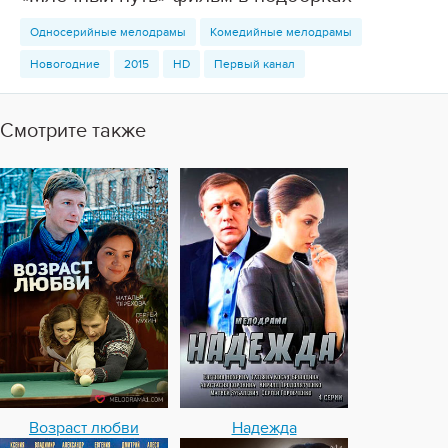
Односерийные мелодрамы
Комедийные мелодрамы
Новогодние
2015
HD
Первый канал
Смотрите также
Возраст любви
Надежда