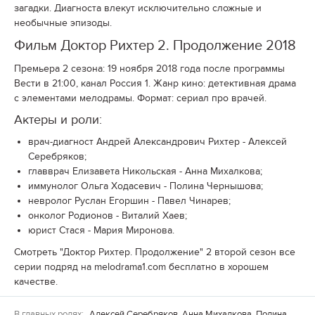
загадки. Диагноста влекут исключительно сложные и
необычные эпизоды.
Фильм Доктор Рихтер 2. Продолжение 2018
Премьера 2 сезона: 19 ноября 2018 года после программы
Вести в 21:00, канал Россия 1. Жанр кино: детективная драма
с элементами мелодрамы. Формат: сериал про врачей.
Актеры и роли:
врач-диагност Андрей Александрович Рихтер - Алексей
Серебряков;
главврач Елизавета Никольская - Анна Михалкова;
иммунолог Ольга Ходасевич - Полина Чернышова;
невролог Руслан Егоршин - Павел Чинарев;
онколог Родионов - Виталий Хаев;
юрист Стася - Мария Миронова.
Смотреть "Доктор Рихтер. Продолжение" 2 второй сезон все
серии подряд на melodrama1.com бесплатно в хорошем
качестве.
В главных ролях:
Алексей Серебряков, Анна Михалкова, Полина