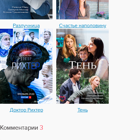
Разлучница
Счастье наполовину
Доктор Рихтер
Тень
Комментарии
3