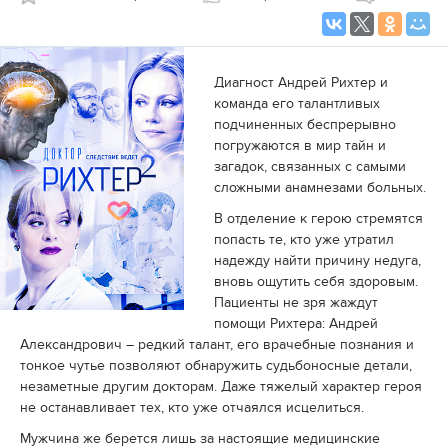
Диагност Андрей Рихтер и
команда его талантливых
подчиненных беспрерывно
погружаются в мир тайн и
загадок, связанных с самыми
сложными анамнезами больных.
В отделение к герою стремятся
попасть те, кто уже утратил
надежду найти причину недуга,
вновь ощутить себя здоровым.
Пациенты не зря жаждут
помощи Рихтера: Андрей
Александрович – редкий талант, его врачебные познания и
тонкое чутье позволяют обнаружить судьбоносные детали,
незаметные другим докторам. Даже тяжелый характер героя
не останавливает тех, кто уже отчаялся исцелиться.
Мужчина же берется лишь за настоящие медицинские