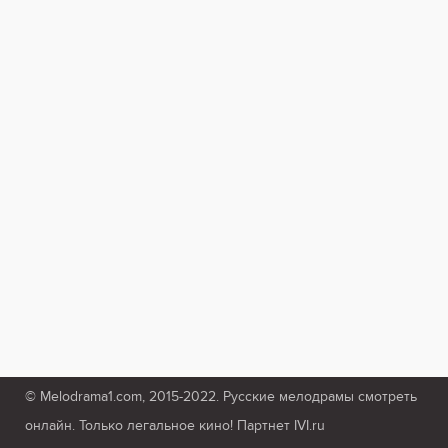
© Melodrama1.com, 2015-2022. Русские мелодрамы смотреть
онлайн. Только легальное кино! Партнет IVI.ru