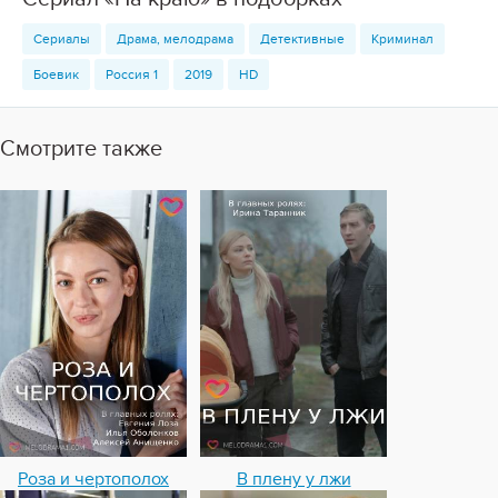
Сериалы
Драма, мелодрама
Детективные
Криминал
Боевик
Россия 1
2019
HD
Смотрите также
Роза и чертополох
В плену у лжи