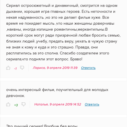
Сериал остросюжетный и динамичный, смотрится на одном
дыхании, хорошая игра главных героев. Есть неточности и
некая надуманность ,но это не делает фильм хуже. Все
время не покидает мысль ,что наши женщины доверчивы
,наивны, иногда излишне романтичны,меркантильны.В
короткий срок могут ради призрачной любви бросить семью,
близких людей ,учебу, предать веру, уехать в чужую страну
не зная к кому и куда и это страшно. Правда, они
расплатились за это сполна. Спасибо создателем этого
сериала,что подняли этот вопрос. Браво!
Лариса, 9 апреля 2019 11:39
Ответить
-1
очень интересный фильм, поучительный для молодых
девчонок.
Наталья, 9 апреля 2019 14:52
Ответить
+3
Это лучший сериал! Вообще без воды.