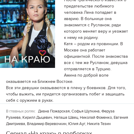
предательстве любимого
человека Лена попадает в
аварию. В больнице она
знакомится с Русланом, ради
которого меняет веру и уезжает
к нему на родину.
Катя – родом из провинции. В
Москве она работает
официанткой. После знакомства
все с тем же Русланом, девушка
отправляется в Турцию.
Амина по доброй воле
оказывается на Ближнем Востоке.
Все эти девушки оказываются в плену у боевиков. Для того,
чтобы выжить, им придется организовать побег и защищать
себя с оружием в руках.
В главных ролях:
Диана Пожарская, Софья Шуткина, Феруза
Рузиева, Кирилл Дыцевич, Наташа Швец, Николай Фоменко, Евгения
Дмитриева, Владимир Веревочкин, Юлия Ауг, Никита Тезин
Сериал «На краю» в подборках