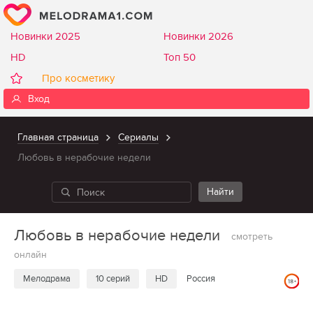
Новинки 2025
Новинки 2026
HD
Топ 50
Про косметику
Вход
Главная страница
Сериалы
Любовь в нерабочие недели
Любовь в нерабочие недели
смотреть
онлайн
Мелодрама
10 серий
HD
Россия