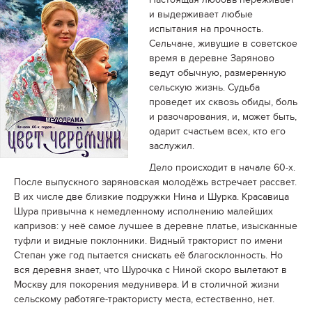
и выдерживает любые
испытания на прочность.
Сельчане, живущие в советское
время в деревне Заряново
ведут обычную, размеренную
сельскую жизнь. Судьба
проведет их сквозь обиды, боль
и разочарования, и, может быть,
одарит счастьем всех, кто его
заслужил.
Дело происходит в начале 60-х.
После выпускного заряновская молодёжь встречает рассвет.
В их числе две близкие подружки Нина и Шурка. Красавица
Шура привычна к немедленному исполнению малейших
капризов: у неё самое лучшее в деревне платье, изысканные
туфли и видные поклонники. Видный тракторист по имени
Степан уже год пытается снискать её благосклонность. Но
вся деревня знает, что Шурочка с Ниной скоро вылетают в
Москву для покорения медунивера. И в столичной жизни
сельскому работяге-трактористу места, естественно, нет.