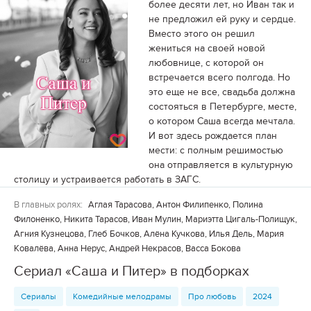
более десяти лет, но Иван так и
не предложил ей руку и сердце.
Вместо этого он решил
жениться на своей новой
любовнице, с которой он
встречается всего полгода. Но
это еще не все, свадьба должна
состояться в Петербурге, месте,
о котором Саша всегда мечтала.
И вот здесь рождается план
мести: с полным решимостью
она отправляется в культурную
столицу и устраивается работать в ЗАГС.
В главных ролях:
Аглая Тарасова, Антон Филипенко, Полина
Филоненко, Никита Тарасов, Иван Мулин, Мариэтта Цигаль-Полищук,
Агния Кузнецова, Глеб Бочков, Алёна Кучкова, Илья Дель, Мария
Ковалёва, Анна Нерус, Андрей Некрасов, Васса Бокова
Сериал «Саша и Питер» в подборках
Сериалы
Комедийные мелодрамы
Про любовь
2024