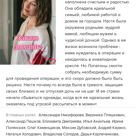
наполнена счастьем и радостью.
Она обладала идеальной
семьей, любимой работой и
домом за городом. Настя была
окружена родными: мудрой
мамой, любящим мужем и
чудесной дочкой. Однако в ее
жизни возникла проблема -
мама нуждалась в операции и
находилась в инвалидном
кресле. Но Лопатины смогли
собрать необходимую сумму
для проведения операции, и это скоро должно было быть
решено. Настя почему-то всегда была в тревоге, защищая
своих близких и не отпуская дочь ни на шаг. И ее страхи
начали сбываться однажды, когда вся ее идеальная жизнь
оказалась под угрозой рассыпаться в момент.
В главных ролях:
Александра Никифорова, Вероника Пляшкевич,
Александр Пашков, Елизавета Дмитриева, Илья Акинтьев, Ирина
Полянская, Олег Каменщиков, Максим Дубовский, Андрей Карако,
Наталья Холодович, Владислав Солодов, Дарья Карпеченкова,