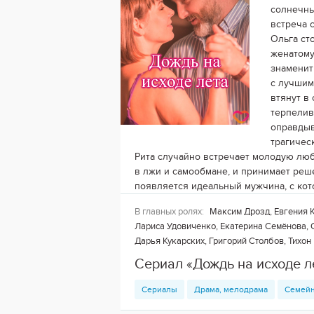
солнечны
встреча 
Ольга ст
женатому
знаменит
с лучшим
втянут в
терпелив
оправдыв
трагичес
Рита случайно встречает молодую любо
в лжи и самообмане, и принимает реш
появляется идеальный мужчина, с ко
В главных ролях:
Максим Дрозд, Евгения К
Лариса Удовиченко, Екатерина Семёнова, 
Дарья Кукарских, Григорий Столбов, Тихо
Сериал «Дождь на исходе л
Сериалы
Драма, мелодрама
Семей