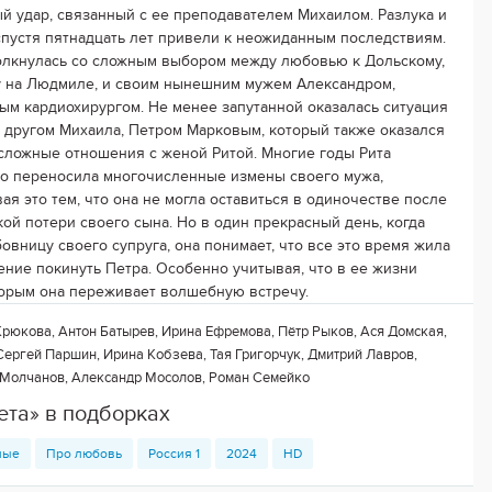
й удар, связанный с ее преподавателем Михаилом. Разлука и
спустя пятнадцать лет привели к неожиданным последствиям.
олкнулась со сложным выбором между любовью к Дольскому,
 на Людмиле, и своим нынешним мужем Александром,
ым кардиохирургом. Не менее запутанной оказалась ситуация
 другом Михаила, Петром Марковым, который также оказался
 сложные отношения с женой Ритой. Многие годы Рита
о переносила многочисленные измены своего мужа,
ая это тем, что она не могла оставиться в одиночестве после
кой потери своего сына. Но в один прекрасный день, когда
вницу своего супруга, она понимает, что все это время жила
ение покинуть Петра. Особенно учитывая, что в ее жизни
торым она переживает волшебную встречу.
рюкова, Антон Батырев, Ирина Ефремова, Пётр Рыков, Ася Домская,
Сергей Паршин, Ирина Кобзева, Тая Григорчук, Дмитрий Лавров,
н Молчанов, Александр Мосолов, Роман Семейко
ета» в подборках
ные
Про любовь
Россия 1
2024
HD