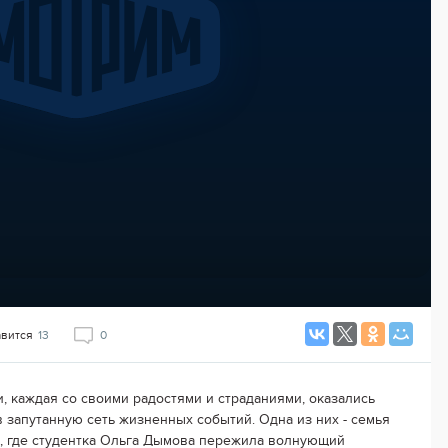
авится
13
0
и, каждая со своими радостями и страданиями, оказались
в запутанную сеть жизненных событий. Одна из них - семья
, где студентка Ольга Дымова пережила волнующий