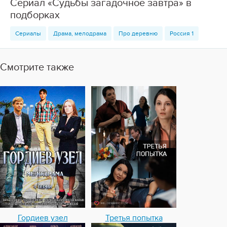
Сериал «Судьбы загадочное завтра» в
подборках
Сериалы
Драма, мелодрама
Про деревню
Россия 1
Смотрите также
Гордиев узел
Третья попытка