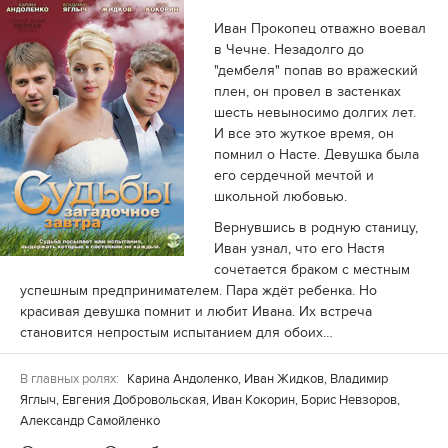
Иван Прокопец отважно воевал
в Чечне. Незадолго до
"дембеля" попав во вражеский
плен, он провел в застенках
шесть невыносимо долгих лет.
И все это жуткое время, он
помнил о Насте. Девушка была
его сердечной мечтой и
школьной любовью.
Вернувшись в родную станицу,
Иван узнал, что его Настя
сочетается браком с местным
успешным предпринимателем. Пара ждёт ребенка. Но
красивая девушка помнит и любит Ивана. Их встреча
становится непростым испытанием для обоих…
В главных ролях:
Карина Андоленко, Иван Жидков, Владимир
Яглыч, Евгения Добровольская, Иван Кокорин, Борис Невзоров,
Александр Самойленко