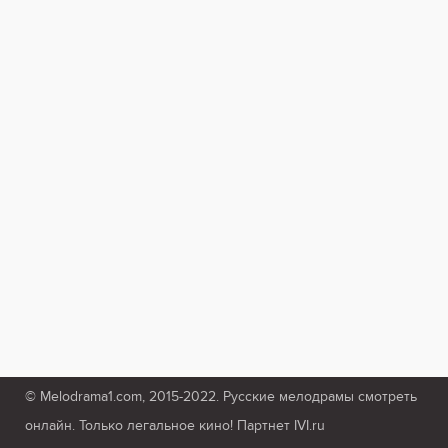
© Melodrama1.com, 2015-2022. Русские мелодрамы смотреть
онлайн. Только легальное кино! Партнет IVI.ru