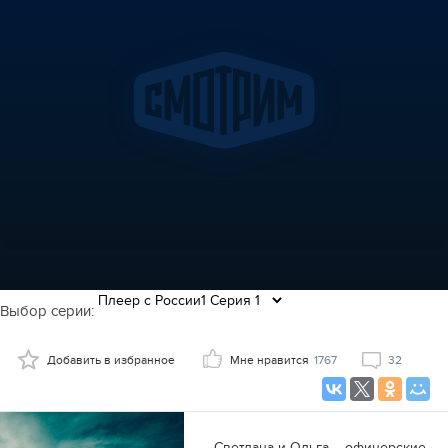
Выбор серии:
Добавить в избранное
Мне нравится
1767
32
Светлана и Ольга – офицерские