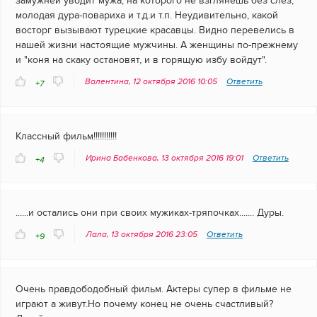
замужней уводит мужа, на которого не взглянешь без слез,
молодая дура-повариха и т.д.и т.п. Неудивительно, какой
восторг вызывают турецкие красавцы. Видно перевелись в
нашей жизни настоящие мужчины. А женщины по-прежнему
и "коня на скаку остановят, и в горящую избу войдут".
Валентина, 12 октября 2016 10:05
Ответить
+7
Классный фильм!!!!!!!!!!!
Ирина Бабенкова, 13 октября 2016 19:01
Ответить
+4
......и остались они при своих мужиках-тряпочках....... Дуры.
Лала, 13 октября 2016 23:05
Ответить
+9
Очень правдободобный фильм. Актеры супер в фильме не
играют а живут.Но почему конец не очень счастливый?