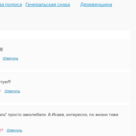
ва полюса
Генеральская сноха
Деревенщина
((
Ответить
ую!!!
3
Ответить
ль" просто заколебали. А Исаев, интересно, по жизни тоже
:27
Ответить