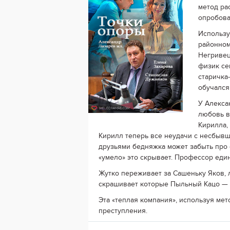
метод ра
опробова
Использу
районном
Негривец
физик се
старичка
обучался 
У Алекса
любовь в
Кирилла,
Кирилл теперь все неудачи с несбывш
друзьями бедняжка может забыть про 
«умело» это скрывает. Профессор един
Жутко переживает за Сашеньку Яков, 
скрашивает которые Пыльный Кацо — т
Эта «теплая компания», используя мет
преступления.