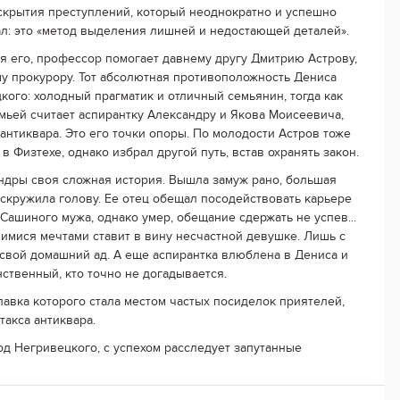
скрытия преступлений, который неоднократно и успешно
л: это «метод выделения лишней и недостающей деталей».
я его, профессор помогает давнему другу Дмитрию Астрову,
у прокурору. Тот абсолютная противоположность Дениса
кого: холодный прагматик и отличный семьянин, тогда как
мьей считает аспирантку Александру и Якова Моисеевича,
-антиквара. Это его точки опоры. По молодости Астров тоже
в Физтехе, однако избрал другой путь, встав охранять закон.
ндры своя сложная история. Вышла замуж рано, большая
скружила голову. Ее отец обещал посодействовать карьере
 Сашиного мужа, однако умер, обещание сдержать не успев...
имися мечтами ставит в вину несчастной девушке. Лишь с
свой домашний ад. А еще аспирантка влюблена в Дениса и
ственный, кто точно не догадывается.
лавка которого стала местом частых посиделок приятелей,
акса антиквара.
од Негривецкого, с успехом расследует запутанные