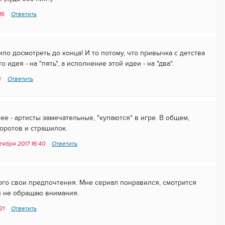
:16
Ответить
ло досмотреть до конца! И то потому, что привычка с детства
о идея - на "пять", а исполнение этой идеи - на "два".
3
Ответить
е - артисты замечательные, "купаются" в игре. В общем,
оротов и страшилок.
нтября 2017 16:40
Ответить
ждого свои предпочтения. Мне сериал понравился, смотрится
я не обращаю внимания.
:21
Ответить