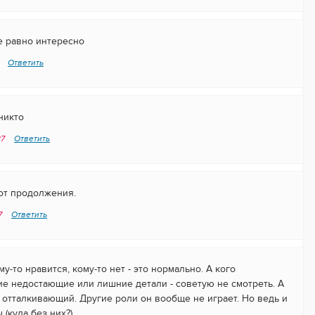
е равно интересно
4
Ответить
никто
27
Ответить
от продолжения.
57
Ответить
у-то нравится, кому-то нет - это нормально. А кого
ие недостающие или лишние детали - советую не смотреть. А
аж отталкивающий. Другие роли он вообще не играет. Но ведь и
(куда без них?).