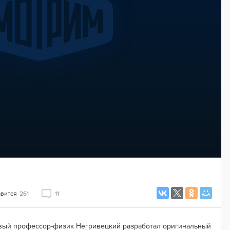
авится
261
11
вый профессор-физик Негривецкий разработал оригинальный