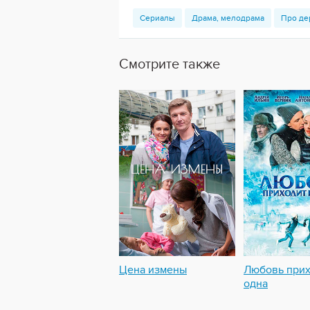
Сериалы
Драма, мелодрама
Про де
Смотрите также
Цена измены
Любовь прих
одна