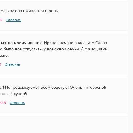
её, как она вживается в роль.
16
Ответить
ьма: по моему мнению Ирина вначале знала, что Слава
 было все отпустить, у всех свои семьи. А с эмоциями
жно.
20
Ответить
! Непредсказуемо!) всем советую! Очень интересно!)
зыв!) супер!)
2:11
Ответить