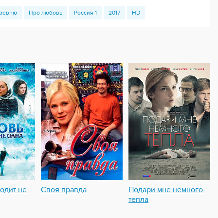
ревню
Про любовь
Россия 1
2017
HD
одит не
Своя правда
Подари мне немного
тепла