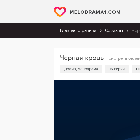
Главная страница
Сериалы
Чер
Черная кровь
смотреть онла
Драма, мелодрама
16 серий
H