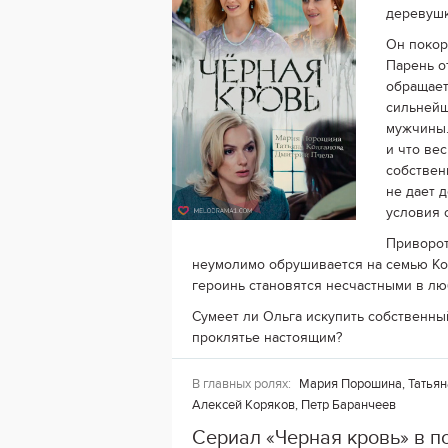
деревушк
Он покор
Парень о
обращает
сильнейш
мужчины.
и что ве
собствен
не дает 
условия 
Приворот
неумолимо обрушивается на семью Кот
героинь становятся несчастными в лю
Сумеет ли Ольга искупить собственны
проклятье настоящим?
В главных ролях:
Мария Порошина, Татьян
Алексей Коряков, Петр Баранчеев
Сериал «Черная кровь» в п