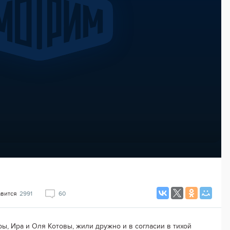
авится
2991
60
ры, Ира и Оля Котовы, жили дружно и в согласии в тихой