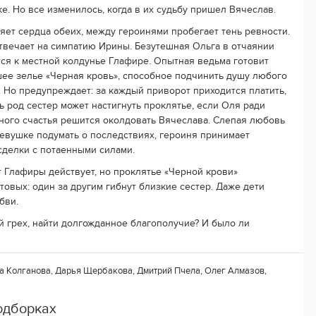
е. Но все изменилось, когда в их судьбу пришел Вячеслав.
яет сердца обеих, между героинями пробегает тень ревности.
твечает на симпатию Ирины. Безутешная Ольга в отчаянии
ся к местной колдунье Глафире. Опытная ведьма готовит
ее зелье «Черная кровь», способное подчинить душу любого
 Но предупреждает: за каждый приворот приходится платить,
сь род сестер может настигнуть проклятье, если Оля ради
ного счастья решится околдовать Вячеслава. Слепая любовь
девушке подумать о последствиях, героиня принимает
сделки с потаенными силами.
 Глафиры действует, но проклятье «Черной крови»
овых: один за другим гибнут близкие сестер. Даже дети
бви.
й грех, найти долгожданное благополучие? И было ли
а Колганова, Дарья Щербакова, Дмитрий Пчела, Олег Алмазов,
одборках