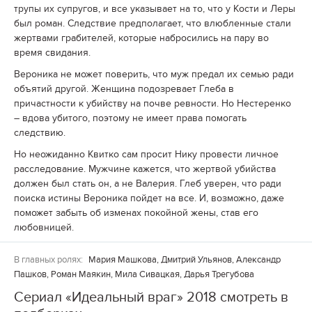
трупы их супругов, и все указывает на то, что у Кости и Леры
был роман. Следствие предполагает, что влюбленные стали
жертвами грабителей, которые набросились на пару во
время свидания.
Вероника не может поверить, что муж предал их семью ради
объятий другой. Женщина подозревает Глеба в
причастности к убийству на почве ревности. Но Нестеренко
– вдова убитого, поэтому не имеет права помогать
следствию.
Но неожиданно Квитко сам просит Нику провести личное
расследование. Мужчине кажется, что жертвой убийства
должен был стать он, а не Валерия. Глеб уверен, что ради
поиска истины Вероника пойдет на все. И, возможно, даже
поможет забыть об изменах покойной жены, став его
любовницей.
В главных ролях:
Мария Машкова, Дмитрий Ульянов, Александр
Пашков, Роман Маякин, Мила Сивацкая, Дарья Трегубова
Сериал «Идеальный враг» 2018 смотреть в