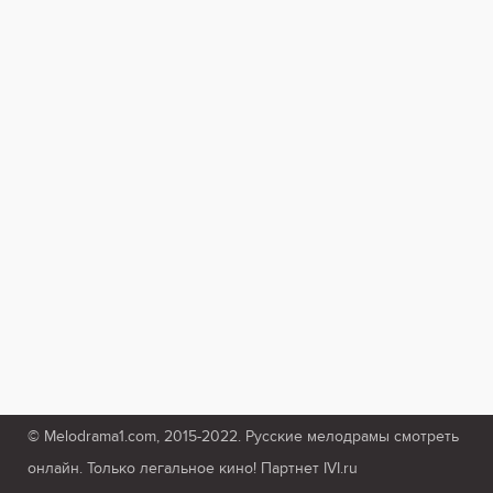
© Melodrama1.com, 2015-2022. Русские мелодрамы смотреть
онлайн. Только легальное кино! Партнет IVI.ru