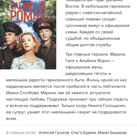
Восток. В небольшом гарнизоне
рядом с советско-китайской
границей помимо солдат-
срочников живут и офицерские
семьи. Каждая со своей
судьбой, но объединённые
общим долгом службы.
Три главные героини: Марина,
Галя и Альбина Ворон —
офицерские жены,
разделившие тяготы и
маленькие радости гарнизонного быта. Жизнь одной из них
кардинально меняется после прибытия в часть лейтенанта
Ивана Столбова. Марина, как ей кажется, встретила
настоящую любовь. Подружки прознают про тайную страсть
и всячески поддерживают. Только когда Никита Голощекин,
её супруг, узнает этот «маленький» секрет не поздоровится
всем...
В главных ролях:
Алексей Гуськов, Ольга Будина, Марат Башаров,