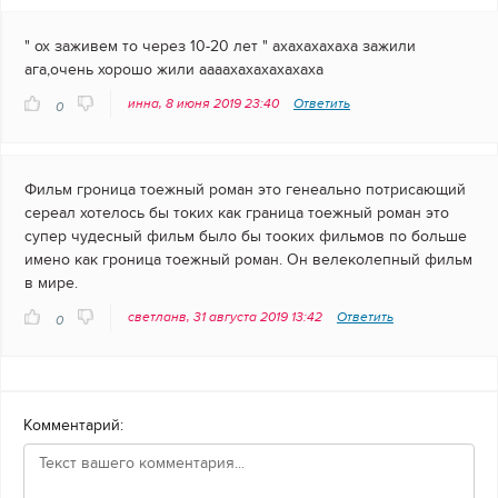
" ох заживем то через 10-20 лет " ахахахахаха зажили
ага,очень хорошо жили аааахахахахахаха
инна, 8 июня 2019 23:40
Ответить
0
Фильм гроница тоежный роман это генеально потрисающий
сереал хотелось бы токих как граница тоежный роман это
супер чудесный фильм было бы тооких фильмов по больше
имено как гроница тоежный роман. Он велеколепный фильм
в мире.
светланв, 31 августа 2019 13:42
Ответить
0
Комментарий: