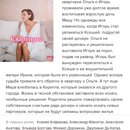
квартирке Ольга и Игорь
проживали уже долгое время,
воспитывая взрослую дочь
Машу. Но однажды все
изменилось, когда Игорь стал
увлекаться Ксюшей, подругой
своей дочери. Ольга не
растерялась и решительно
выставила Игоря за порог,
подав на развод. Игорь был
вынужден переселиться к
Ксюше и ее внушительной
матери Ирине, которая была его ровесницей. Однако вскоре
судьба привела его обратно в квартиру к Ольге. А тут еще
Маша влюбилась в Кирилла, который оказался из другого
города. Жизнь в тесной обстановке заставила всех искать
необычные решения. Родители решили пожертвовать своим
собственным счастьем ради дочери и начали искать новых
партнеров, которые не будут связаны вопросами жилья.
В главных ролях:
Ксения Алферова, Александр Макогон, Анастасия
Акатова, Эльвира Болгова, Михаил Дорожкин, Джулиано Ди Капуа,