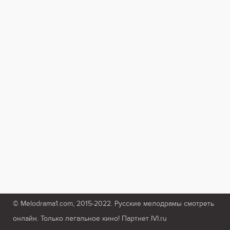
© Melodrama1.com, 2015-2022. Русские мелодрамы смотреть
онлайн. Только легальное кино! Партнет IVI.ru