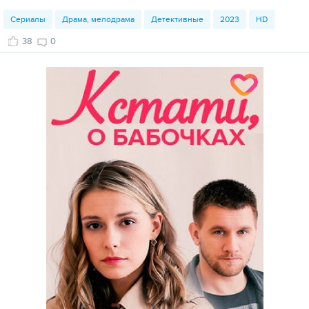
Сериалы
Драма, мелодрама
Детективные
2023
HD
38
0