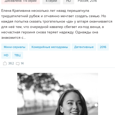
Добавлена: 1-4 серии
4 серии
HD
Россия, 2016
Елена Крапивина несколько лет назад перешагнула
тридцатилетний рубеж и отчаянно мечтает создать семью. Но
каждая попытка сказать трогательное «да» у алтаря оканчивается
для неё тем, что очередной кавалер сбегает из-под венца, а
несчастная героиня снова теряет надежду. Однажды она
знакомится с...
Мини-сериалы
Комедийные мелодрамы
Детективные
2016
HD
ТВЦ
362
14