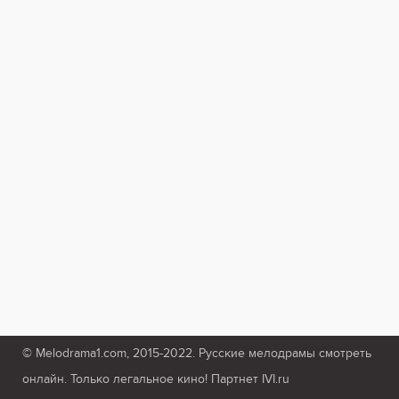
© Melodrama1.com, 2015-2022. Русские мелодрамы смотреть
онлайн. Только легальное кино! Партнет IVI.ru