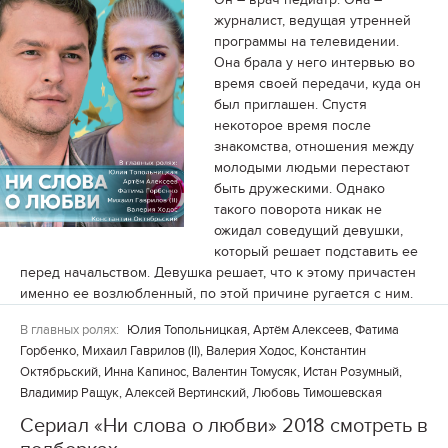
журналист, ведущая утренней
программы на телевидении.
Она брала у него интервью во
время своей передачи, куда он
был приглашен. Спустя
некоторое время после
знакомства, отношения между
молодыми людьми перестают
быть дружескими. Однако
такого поворота никак не
ожидал соведущий девушки,
который решает подставить ее
перед начальством. Девушка решает, что к этому причастен
именно ее возлюбленный, по этой причине ругается с ним.
В главных ролях:
Юлия Топольницкая, Артём Алексеев, Фатима
Горбенко, Михаил Гаврилов (II), Валерия Ходос, Константин
Октябрьский, Инна Капинос, Валентин Томусяк, Истан Розумный,
Владимир Ращук, Алексей Вертинский, Любовь Тимошевская
Сериал «Ни слова о любви» 2018 смотреть в