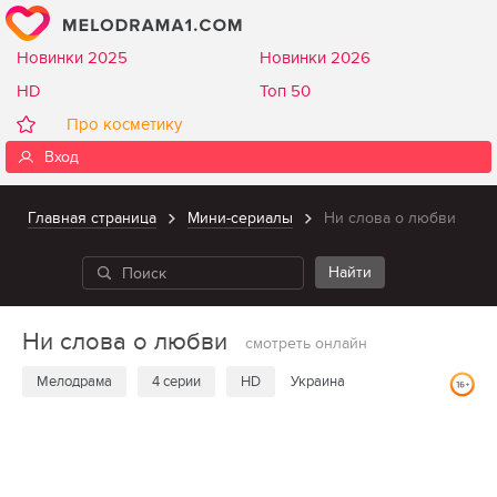
Новинки 2025
Новинки 2026
HD
Топ 50
Про косметику
Вход
Главная страница
Мини-сериалы
Ни слова о любви
Ни слова о любви
смотреть онлайн
Мелодрама
4 серии
HD
Украина