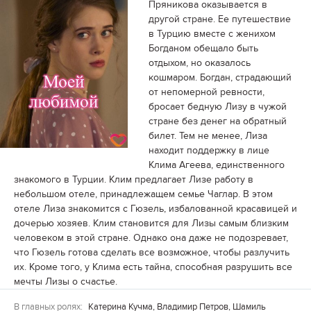
Пряникова оказывается в
другой стране. Ее путешествие
в Турцию вместе с женихом
Богданом обещало быть
отдыхом, но оказалось
кошмаром. Богдан, страдающий
от непомерной ревности,
бросает бедную Лизу в чужой
стране без денег на обратный
билет. Тем не менее, Лиза
находит поддержку в лице
Клима Агеева, единственного
знакомого в Турции. Клим предлагает Лизе работу в
небольшом отеле, принадлежащем семье Чаглар. В этом
отеле Лиза знакомится с Гюзель, избалованной красавицей и
дочерью хозяев. Клим становится для Лизы самым близким
человеком в этой стране. Однако она даже не подозревает,
что Гюзель готова сделать все возможное, чтобы разлучить
их. Кроме того, у Клима есть тайна, способная разрушить все
мечты Лизы о счастье.
В главных ролях:
Катерина Кучма, Владимир Петров, Шамиль