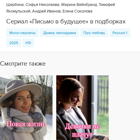
Щербина, Софья Николаева, Марина Вайнбранд, Тимофей
Якомульский, Андрей Иванов, Елена Соколова
Сериал «Письмо в будущее» в подборках
Мини-сериалы
Драма, мелодрама
Про любовь
Россия 1
2025
HD
Смотрите также