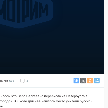
авится
666
3
чилось, что Вера Сергеевна переехала из Петербурга в
городок. В школе для неё нашлось место учителя русской
ры.