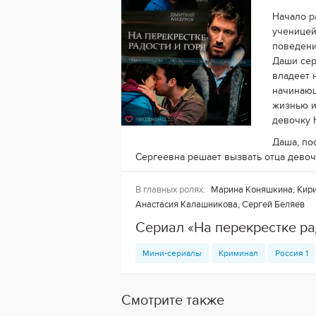
Начало р
ученицей
поведени
Даши сер
владеет 
начинающ
жизнью и
девочку 
Даша, по
Сергеевна решает вызвать отца девочк
В главных ролях:
Марина Коняшкина, Кирил
Анастасия Калашникова, Сергей Беляев
Сериал «На перекрестке ра
Мини-сериалы
Криминал
Россия 1
Смотрите также