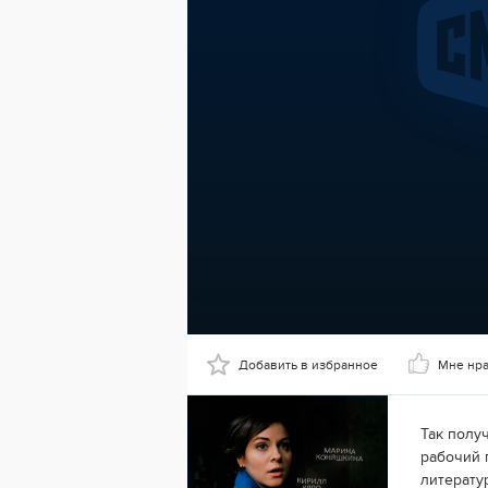
Добавить в избранное
Мне нр
Так полу
рабочий 
литерату