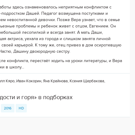
аботы здесь ознаменовалось неприятным конфликтом с
-подростком Дашей. Педагог возмущена поступками и
ем невоспитанной девочки. Позже Вера узнает, что в семье
ьезные проблемы и ребенок живет с отцом, Евгением. Он
небольшой лесопилкой и всегда занят. А мать Даши,
ая актриса, уехала из города и слишком занята личной
 своей карьерой. К тому же, отец привез в дом осиротевшую
Настю, Дашину двоюродную сестру.
сле конфликта, перестаёт ходить на уроки литературы, и Вера
и в школу...
л Кяро, Иван Кокорин, Яна Крайнова, Ксения Щербакова,
дости и горя» в подборках
2016
HD