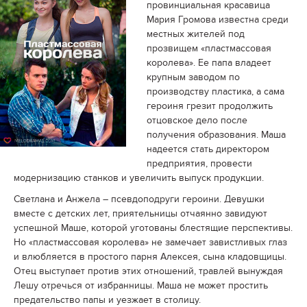
провинциальная красавица
Мария Громова известна среди
местных жителей под
прозвищем «пластмассовая
королева». Ее папа владеет
крупным заводом по
производству пластика, а сама
героиня грезит продолжить
отцовское дело после
получения образования. Маша
надеется стать директором
предприятия, провести
модернизацию станков и увеличить выпуск продукции.
Светлана и Анжела – псевдоподруги героини. Девушки
вместе с детских лет, приятельницы отчаянно завидуют
успешной Маше, которой уготованы блестящие перспективы.
Но «пластмассовая королева» не замечает завистливых глаз
и влюбляется в простого парня Алексея, сына кладовщицы.
Отец выступает против этих отношений, травлей вынуждая
Лешу отречься от избранницы. Маша не может простить
предательство папы и уезжает в столицу.