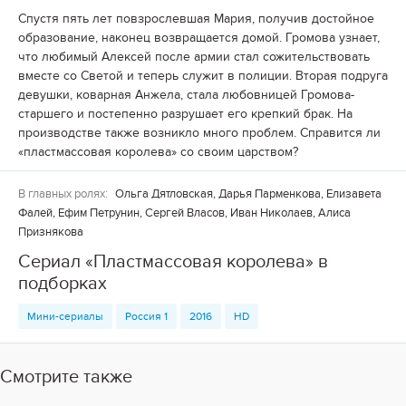
Спустя пять лет повзрослевшая Мария, получив достойное
образование, наконец возвращается домой. Громова узнает,
что любимый Алексей после армии стал сожительствовать
вместе со Светой и теперь служит в полиции. Вторая подруга
девушки, коварная Анжела, стала любовницей Громова-
старшего и постепенно разрушает его крепкий брак. На
производстве также возникло много проблем. Справится ли
«пластмассовая королева» со своим царством?
В главных ролях:
Ольга Дятловская, Дарья Парменкова, Елизавета
Фалей, Ефим Петрунин, Сергей Власов, Иван Николаев, Алиса
Признякова
Сериал «Пластмассовая королева» в
подборках
Мини-сериалы
Россия 1
2016
HD
Смотрите также