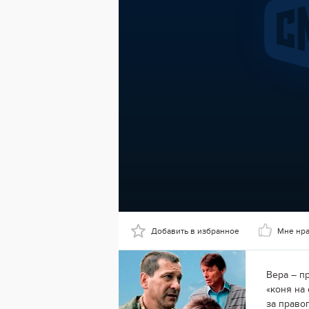
Добавить в избранное
Мне нр
Вера – пр
«коня на 
за право