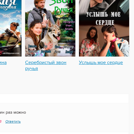
ина
Серебристый звон
Услышь мое сердце
ручья
дин раз можно
53
Ответить