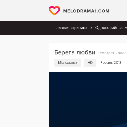
Главная страница
Односерийные 
Берега любви
смотреть онла
Мелодрама
HD
Россия, 2013