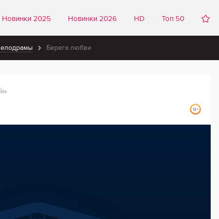
Новинки 2025
Новинки 2026
HD
Топ 50
мелодрамы
Берега любви
йн