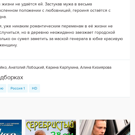
в жизни не удаётся ей. Застукав мужа в весьма
сленном положении с любовницей, героиня остаётся с
дна.
я, уже никаким романтическим переменам в её жизни не
случиться, но в деревню неожиданно заезжает городской
Только он сумел заметить за маской генерала в юбке красивую
женщину.
йко, Анатолий Лобоцкий, Карина Карпухина, Алина Кизиярова
одборках
ню
Россия 1
HD