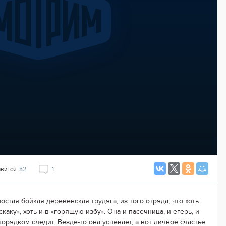
авится
52
1
остая бойкая деревенская трудяга, из того отряда, что хоть
скаку», хоть и в «горящую избу». Она и пасечница, и егерь, и
порядком следит. Везде-то она успевает, а вот личное счастье