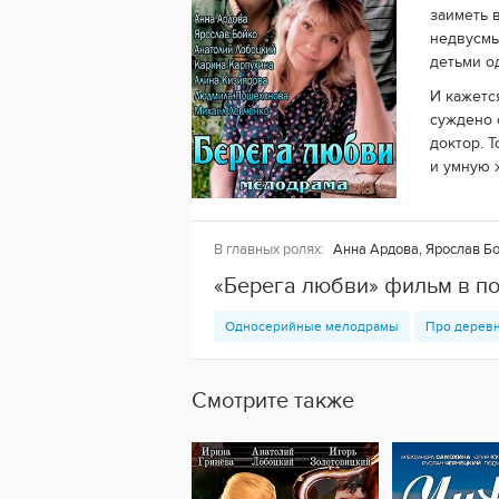
заиметь 
недвусмы
детьми о
И кажетс
суждено 
доктор. 
и умную 
В главных ролях:
Анна Ардова, Ярослав Бо
«Берега любви» фильм в п
Односерийные мелодрамы
Про дерев
Смотрите также