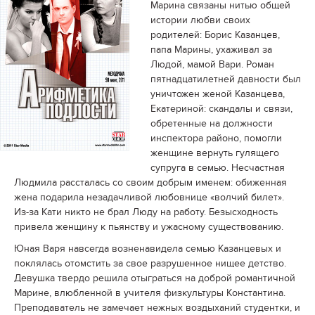
Марина связаны нитью общей
истории любви своих
родителей: Борис Казанцев,
папа Марины, ухаживал за
Людой, мамой Вари. Роман
пятнадцатилетней давности был
уничтожен женой Казанцева,
Екатериной: скандалы и связи,
обретенные на должности
инспектора районо, помогли
женщине вернуть гулящего
супруга в семью. Несчастная
Людмила рассталась со своим добрым именем: обиженная
жена подарила незадачливой любовнице «волчий билет».
Из-за Кати никто не брал Люду на работу. Безысходность
привела женщину к пьянству и ужасному существованию.
Юная Варя навсегда возненавидела семью Казанцевых и
поклялась отомстить за свое разрушенное нищее детство.
Девушка твердо решила отыграться на доброй романтичной
Марине, влюбленной в учителя физкультуры Константина.
Преподаватель не замечает нежных воздыханий студентки, и