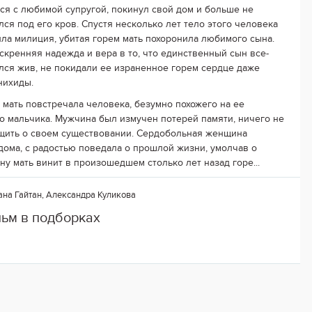
ся с любимой супругой, покинул свой дом и больше не
лся под его кров. Спустя несколько лет тело этого человека
ла милиция, убитая горем мать похоронила любимого сына.
скренняя надежда и вера в то, что единственный сын все-
ался жив, не покидали ее израненное горем сердце даже
нихиды.
мать повстречала человека, безумно похожего на ее
о мальчика. Мужчина был измучен потерей памяти, ничего не
щить о своем существовании. Сердобольная женщина
дома, с радостью поведала о прошлой жизни, умолчав о
у мать винит в произошедшем столько лет назад горе...
на Гайтан, Александра Куликова
льм в подборках