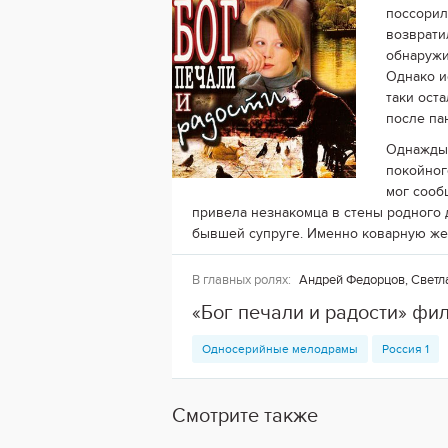
поссорил
возврати
обнаружи
Однако и
таки ост
после па
Однажды 
покойног
мог сооб
привела незнакомца в стены родного 
бывшей супруге. Именно коварную жен
В главных ролях:
Андрей Федорцов, Светла
«Бог печали и радости» фи
Односерийные мелодрамы
Россия 1
Смотрите также