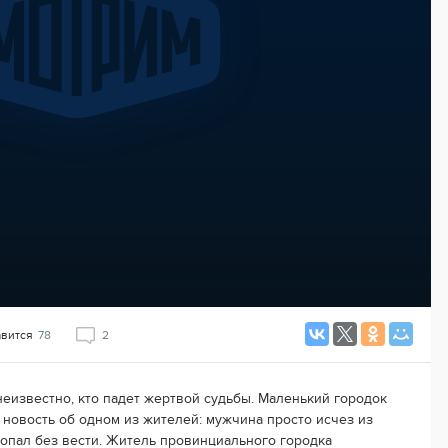
авится
78
2
неизвестно, кто падет жертвой судьбы. Маленький городок
 новость об одном из жителей: мужчина просто исчез из
ропал без вести. Житель провинциального городка