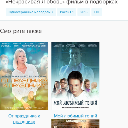
«Некрасивая Любовь» фильм в подборках
Односерийные мелодрамы
Россия 1
2015
HD
Смотрите также
От праздника к
Мой любимый гений
празднику