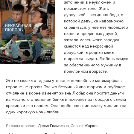
заточении в неуклюжем и
неказистом теле. Жить
дурнушкой – истинная беда, с
которой девушке невозможно
справиться: у нее нет любящего
парня и преданных друзей,
жители маленького городка
смеются над некрасивой
девушкой, а родная мама
старается выдать Любовь замуж
за обеспеченного мужчину в
преклонном возрасте.
Это не сказка о гадком утенке, и волшебные метаморфозы
героине не грозят. Только безумный авантюризм и глубокое
отчаяние в корне изменят жизнь Любы: она похитит деньги
из местного отделения банка и исчезнет из городка с самым
красивым его парнем. Она пообещает смельчаку миллион за
одну короткую ночь любви...
В главных ролях:
Дарья Екамасова, Сергей Жарков