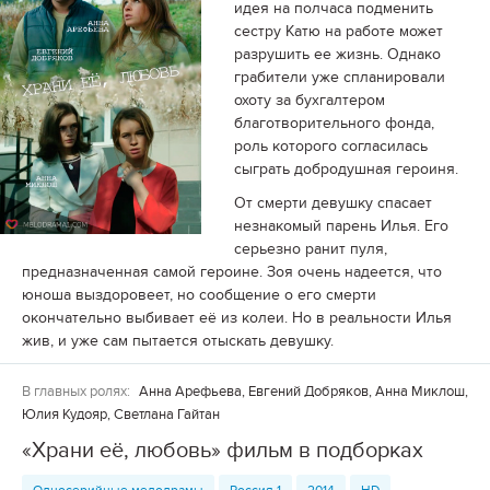
идея на полчаса подменить
сестру Катю на работе может
разрушить ее жизнь. Однако
грабители уже спланировали
охоту за бухгалтером
благотворительного фонда,
роль которого согласилась
сыграть добродушная героиня.
От смерти девушку спасает
незнакомый парень Илья. Его
серьезно ранит пуля,
предназначенная самой героине. Зоя очень надеется, что
юноша выздоровеет, но сообщение о его смерти
окончательно выбивает её из колеи. Но в реальности Илья
жив, и уже сам пытается отыскать девушку.
В главных ролях:
Анна Арефьева, Евгений Добряков, Анна Миклош,
Юлия Кудояр, Светлана Гайтан
«Храни её, любовь» фильм в подборках