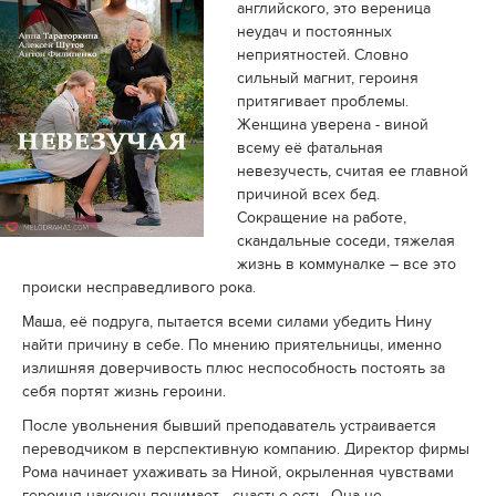
английского, это вереница
неудач и постоянных
неприятностей. Словно
сильный магнит, героиня
притягивает проблемы.
Женщина уверена - виной
всему её фатальная
невезучесть, считая ее главной
причиной всех бед.
Сокращение на работе,
скандальные соседи, тяжелая
жизнь в коммуналке – все это
происки несправедливого рока.
Маша, её подруга, пытается всеми силами убедить Нину
найти причину в себе. По мнению приятельницы, именно
излишняя доверчивость плюс неспособность постоять за
себя портят жизнь героини.
После увольнения бывший преподаватель устраивается
переводчиком в перспективную компанию. Директор фирмы
Рома начинает ухаживать за Ниной, окрыленная чувствами
героиня наконец понимает - счастье есть. Она не