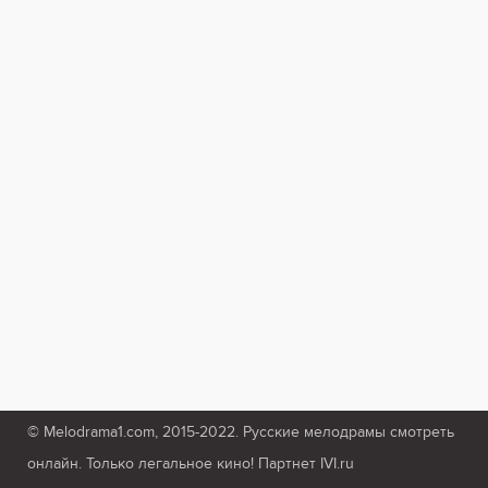
© Melodrama1.com, 2015-2022. Русские мелодрамы смотреть
онлайн. Только легальное кино! Партнет IVI.ru