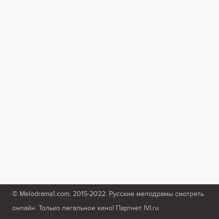
© Melodrama1.com, 2015-2022. Русские мелодрамы смотреть
онлайн. Только легальное кино! Партнет IVI.ru