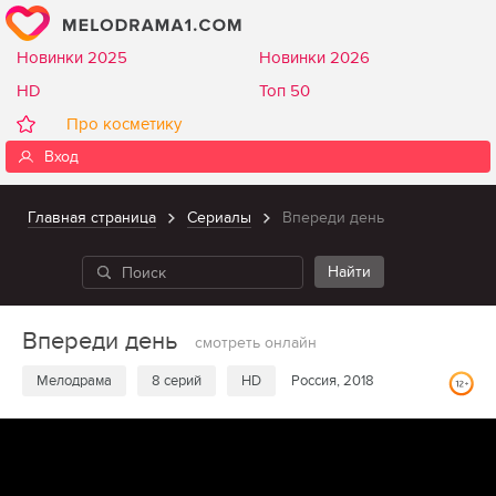
Новинки 2025
Новинки 2026
HD
Топ 50
Про косметику
Вход
Главная страница
Сериалы
Впереди день
Впереди день
смотреть онлайн
Мелодрама
8 серий
HD
Россия, 2018