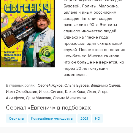
Бузовой, Лолиты, Милохина,
Билана и иным российским
звездам. Евгенич создал
разные хиты 90-х. Эти хиты
слушало множество людей.
Однако на "песне года"
произошел один скандальный
случай. После этого он оставил
шоу-бизнес. Многие считали,
что он больше не вернется, но
через 30 лет ситуация
изменилась.
В главных ролях:
Сергей Жуков, Ольга Бузова, Владимир Сычев,
Иван Охлобыстин, Игорь Сигаев, Клава Кока, Дава, Игорь
Акинфеев, Даня Милохин, Лолита Милявская
Сериал «Евгенич» в подборках
Сериалы
Комедийные мелодрамы
2021
HD