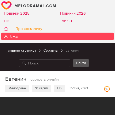
Новинки 2025
Новинки 2026
HD
Топ 50
Про косметику
Вход
Главная страница
Сериалы
Евгенич
Евгенич
смотреть онлайн
Мелодрама
10 серий
HD
Россия, 2021