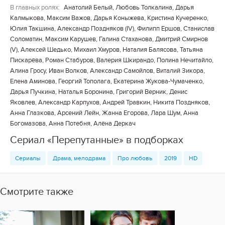
В главных ролях:
Анатолий Белый, Любовь Толкалина, Дарья
Калмыкова, Максим Важов, Дарья Коныжева, Кристина Кучеренко,
Юлия Такшина, Александр Поздняков (IV), Филипп Ершов, Станислав
Соломатин, Максим Карушев, Галина Стаханова, Дмитрий Смирнов
(V), Алексей Шедько, Михаил Хмуров, Наталия Балясова, Татьяна
Пискарёва, Роман Стабуров, Валерия Шкирандо, Полина Нечитайло,
Алина Гросу, Иван Волков, Александр Самойлов, Виталий Зикора,
Елена Аминова, Георгий Тополага, Екатерина Жукова-Чумаченко,
Дарья Пучкина, Наталья Боронина, Григорий Верник, Денис
Яковлев, Александр Карпухов, Андрей Травкин, Никита Поздняков,
Анна Глазкова, Арсений Лейн, Жанна Егорова, Лара Шум, Анна
Богомазова, Анна Потебня, Алёна Деркач
Сериал «Перепутанные» в подборках
Сериалы
Драма, мелодрама
Про любовь
2019
HD
Смотрите также