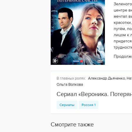
Зеленого
центре в
мечтал в
красотки
путём, п
лицом к 
придется
трудност
Продолж
В главных ролях:
Александр Дьяченко, На
Ольга Волкова
Сериал «Вероника. Потерян
Сериалы
Россия 1
Смотрите также