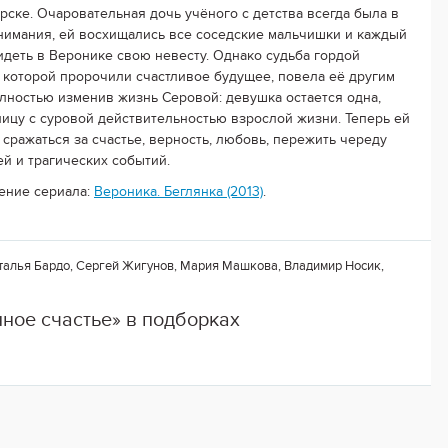
рске. Очаровательная дочь учёного с детства всегда была в
нимания, ей восхищались все соседские мальчишки и каждый
идеть в Веронике свою невесту. Однако судьба гордой
, которой пророчили счастливое будущее, повела её другим
олностью изменив жизнь Серовой: девушка остается одна,
лицу с суровой действительностью взрослой жизни. Теперь ей
 сражаться за счастье, верность, любовь, пережить череду
ей и трагических событий.
ение сериала:
Вероника. Беглянка (2013)
.
талья Бардо, Сергей Жигунов, Мария Машкова, Владимир Носик,
ное счастье» в подборках