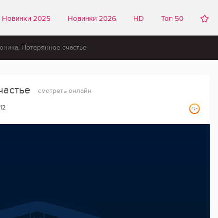
Новинки 2025
Новинки 2026
HD
Топ 50
оника. Потерянное счастье
частье
смотреть онлайн
12