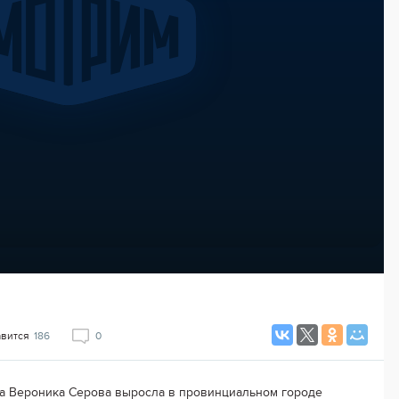
авится
186
0
а Вероника Серова выросла в провинциальном городе