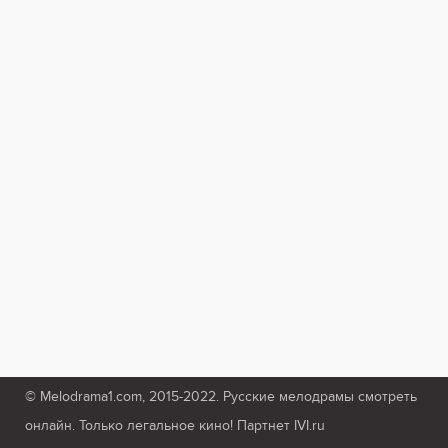
© Melodrama1.com, 2015-2022. Русские мелодрамы смотреть
онлайн. Только легальное кино! Партнет IVI.ru