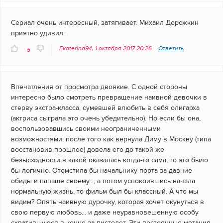
Сериал очень интересный, затягивает. Михаил Дорожкин
приятно удивил.
Ekaterina94, 1 октября 2017 20:26
Ответить
-5
Впечатления от просмотра двоякие. С одной стороны
интересно было смотреть превращение наивной девочки в
стерву экстра-класса, сумевшей влюбить в себя олигарха
(актриса сыграла это очень убедительно). Но если бы она,
воспользовавшись своими неограниченными
возможностями, после того как вернула Диму в Москву (типа
восстановив прошлое) довела его до такой же
безысходности в какой оказалась когда-то сама, то это было
бы логично. Отомстила бы начальнику порта за давние
обиды и папаше своему..., а потом успокоившись начала
нормальную жизнь, то фильм был бы классный. А что мы
видим? Опять наивную дурочку, которая хочет окунуться в
свою первую любовь... и даже неуравновешенную особу
схватившуюся в конце за пистолет. Эти постоянные метания