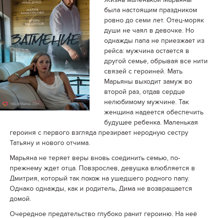
была настоящим праздником
ровно до семи лет. Отец-моряк
души не чаял в девочке. Но
однажды папа не приезжает из
рейса: мужчина остается в
другой семье, обрывая все нити
связей с героиней. Мать
Марьяны выходит замуж во
второй раз, отдав сердце
нелюбимому мужчине. Так
женщина надеется обеспечить
будущее ребенка. Маленькая
героиня с первого взгляда презирает неродную сестру
Татьяну и нового отчима.
Марьяна не теряет веры вновь соединить семью, по-
прежнему ждет отца. Повзрослев, девушка влюбляется в
Дмитрия, который так похож на ушедшего родного папу.
Однако однажды, как и родитель, Дима не возвращается
домой.
Очередное предательство глубоко ранит героиню. На неё