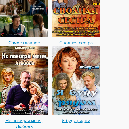
Самое главное
Сводная сестра
Не покидай меня,
Я буду рядом
Любовь