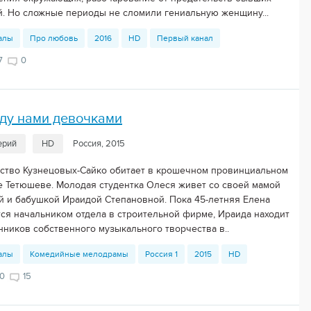
й. Но сложные периоды не сломили гениальную женщину...
алы
Про любовь
2016
HD
Первый канал
7
0
ду нами девочками
ерий
HD
Россия, 2015
ство Кузнецовых-Сайко обитает в крошечном провинциальном
е Тетюшеве. Молодая студентка Олеся живет со своей мамой
й и бабушкой Ираидой Степановной. Пока 45-летняя Елена
тся начальником отдела в строительной фирме, Ираида находит
нников собственного музыкального творчества в..
алы
Комедийные мелодрамы
Россия 1
2015
HD
0
15