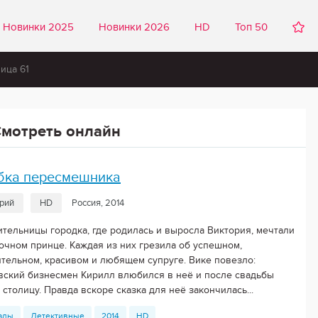
Новинки 2025
Новинки 2026
HD
Топ 50
ица 61
мотреть онлайн
бка пересмешника
ерий
HD
Россия, 2014
ительницы городка, где родилась и выросла Виктория, мечтали
зочном принце. Каждая из них грезила об успешном,
ятельном, красивом и любящем супруге. Вике повезло:
вский бизнесмен Кирилл влюбился в неё и после свадьбы
 столицу. Правда вскоре сказка для неё закончилась...
алы
Детективные
2014
HD