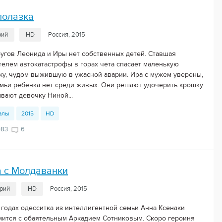
лолазка
рий
HD
Россия, 2015
ругов Леонида и Иры нет собственных детей. Ставшая
телем автокатастрофы в горах чета спасает маленькую
ку, чудом выжившую в ужасной аварии. Ира с мужем уверены,
емьи ребенка нет среди живых. Они решают удочерить крошку
вают девочку Ниной...
алы
2015
HD
083
6
а с Молдаванки
ерий
HD
Россия, 2015
х годах одесситка из интеллигентной семьи Анна Ксенаки
мится с обаятельным Аркадием Сотниковым. Скоро героиня