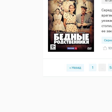
16 с
Серед
врага
уезжа
столиц
ее зак
Сери
10
1
...
5
« Назад