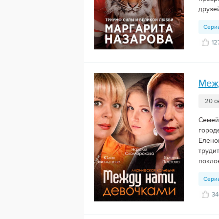
друзе
Сери
12
Меж
20 с
Семей
город
Елено
труди
покло
Сери
34