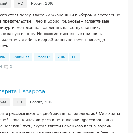
ерий
HD
Россия, 2016
рата стоят перед тяжелым жизненным выбором и постепенно
 в предательстве. Глеб и Борис Романовы – талантливые
хирурги, мечтающие возглавить известную клинику,
длежащую их отцу. Непохожие жизненные принципы,
ничество и любовь к одной женщине грозят навсегда
ить...
алы
Криминал
Россия 1
2016
HD
4
6
гарита Назарова
ерий
HD
Россия, 2016
ента рассказывает о яркой жизни неподражаемой Маргариты
овой. Талантливая актриса и легендарная дрессировщица
а нелегкий путь, вкусив тяготы немецкого плена, горечь
ения окружающих, разочарование от предательств бывших