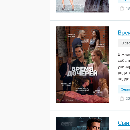
48
Вре
8 се
В жиз
событ
униве
родит
поддер
Сери
2
Сын 