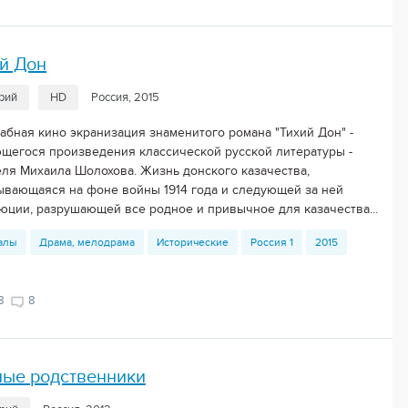
й Дон
ерий
HD
Россия, 2015
абная кино экранизация знаменитого романа "Тихий Дон" -
щегося произведения классической русской литературы -
еля Михаила Шолохова. Жизнь донского казачества,
ывающаяся на фоне войны 1914 года и следующей за ней
юции, разрушающей все родное и привычное для казачества...
алы
Драма, мелодрама
Исторические
Россия 1
2015
8
8
ные родственники