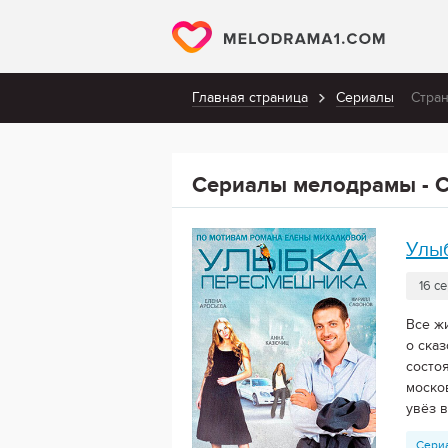
Главная страница
Сериалы
Стран
Сериалы мелодрамы - С
Улы
16 с
Все ж
о ска
состо
моско
увёз в
Сери