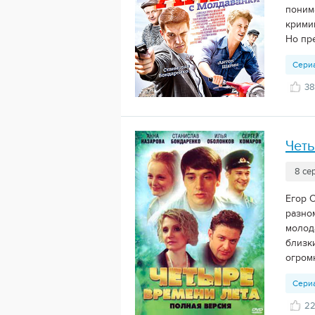
поним
крими
Но пр
Сери
38
Четы
8 се
Егор 
разно
молод
близк
огромн
Сери
2