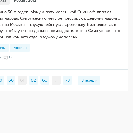
ерий
Россия, 2012
ина 50-х годов. Маму и папу маленькой Симы объявляют
ми народа. Супружескую чету репрессируют, девочка надолго
ет из Москвы в глухую забытую деревеньку. Возвращаясь в
у, чтобы учиться дальше, семнадцатилетняя Сима узнает, что
онная комната отдана чужому человеку...
алы
Россия 1
9
0
9
60
61
62
63
...
73
Вперед »