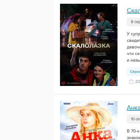
Ска
8 се
У суп
свиде
девоч
что с
и назы
Сери
2
Анк
10 с
В 70-
знако