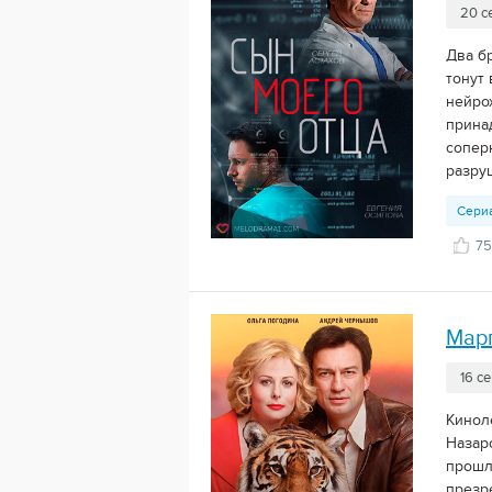
20 с
Два б
тонут
нейро
прина
сопер
разруш
Сери
75
Мар
16 с
Кинол
Назар
прошл
презр