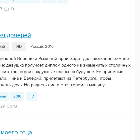
7
10
мя дочерей
рий
HD
Россия, 2016
ни юной Вероники Рыжовой происходит долгожданное важное
ие: девушка получает диплом одного из знаменитых столичных
рситетов, строит радужные планы на будущее. Ее приемные
ели, Нина и Валерий, прилетают из Петербурга, чтобы
жать дочь. Но радость сменяется горем: в машину...
алы
2016
HD
229
18
моего отца