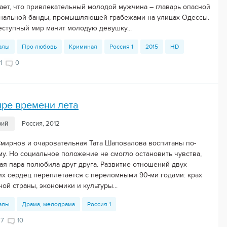
ает, что привлекательный молодой мужчина – главарь опасной
нальной банды, промышляющей грабежами на улицах Одессы.
еступный мир манит молодую девушку...
алы
Про любовь
Криминал
Россия 1
2015
HD
1
0
ре времени лета
рий
Россия, 2012
Смирнов и очаровательная Тата Шаповалова воспитаны по-
му. Но социальное положение не смогло остановить чувства,
ая пара полюбила друг друга. Развитие отношений двух
их сердец переплетается с переломными 90-ми годами: крах
ой страны, экономики и культуры...
алы
Драма, мелодрама
Россия 1
27
10