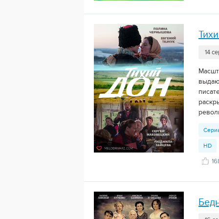
Тихи
14 с
Масшт
выдаю
писат
раскр
револ
Сери
HD
16
Бед