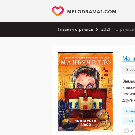
Главная страница
2021
Страница 
Ман
8 се
Вымыш
класс
произ
други
Коме
2021
5