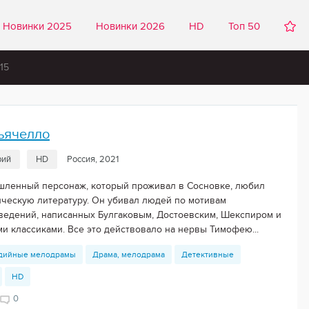
Новинки 2025
Новинки 2026
HD
Топ 50
15
ьячелло
рий
HD
Россия, 2021
ленный персонаж, который проживал в Сосновке, любил
ическую литературу. Он убивал людей по мотивам
ведений, написанных Булгаковым, Достоевским, Шекспиром и
ми классиками. Все это действовало на нервы Тимофею...
дийные мелодрамы
Драма, мелодрама
Детективные
HD
0