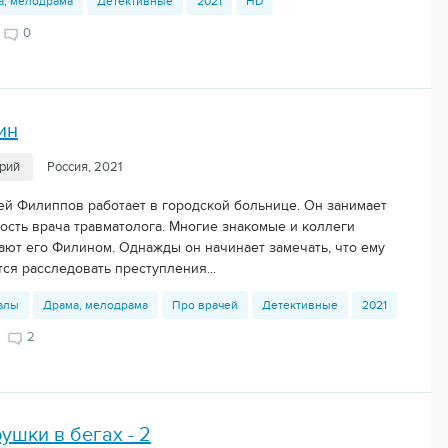
а, мелодрама
Детективные
2021
HD
0
ин
ерий
Россия, 2021
ей Филиппов работает в городской больнице. Он занимает
ость врача травматолога. Многие знакомые и коллеги
ают его Филином. Однажды он начинает замечать, что ему
ся расследовать преступления...
алы
Драма, мелодрама
Про врачей
Детективные
2021
8
2
ушки в бегах - 2