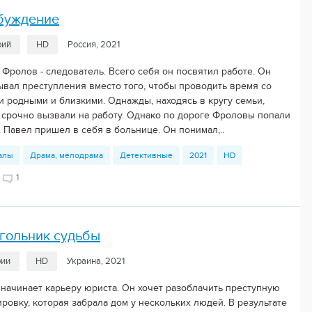
буждение
рий
HD
Россия, 2021
 Фролов - следователь. Всего себя он посвятил работе. Он
ывал преступления вместо того, чтобы проводить время со
и родными и близкими. Однажды, находясь в кругу семьи,
 срочно вызвали на работу. Однако по дороге Фроловы попали
 Павел пришел в себя в больнице. Он понимал,..
алы
Драма, мелодрама
Детективные
2021
HD
1
гольник судьбы
рии
HD
Украина, 2021
 начинает карьеру юриста. Он хочет разоблачить преступную
ровку, которая забрала дом у нескольких людей. В результате