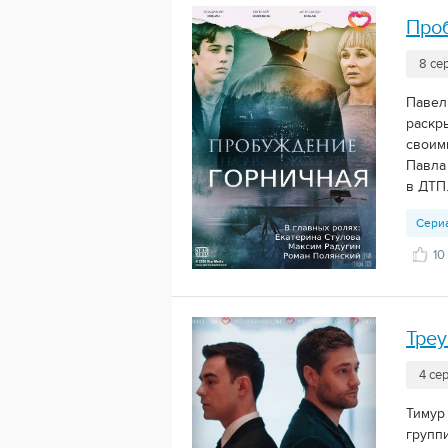
Про
8 се
Павел
раскр
своим
Павла
в ДТП.
Сери
10
Треу
4 се
Тимур
группи