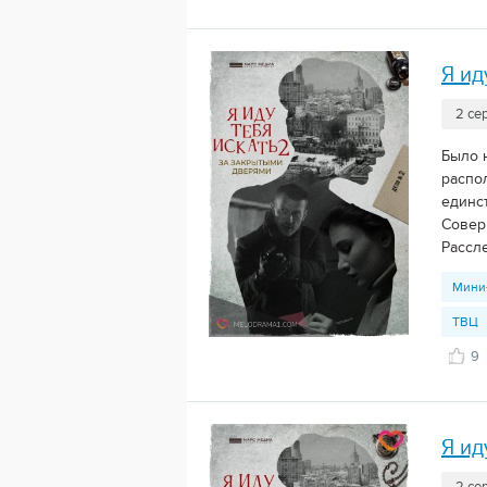
Я ид
2 се
Было 
распо
единс
Совер
Рассл
Мини
ТВЦ
9
Я ид