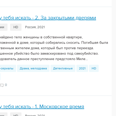
у тебя искать - 2. За закрытыми дверями
рии
HD
Россия, 2021
найдено тело женщины в собственной квартире,
ложенной в доме, который собирались сносить. Погибшая была
твенным жителем дома, который был против переезда.
шенное убийство было замаскировано под самоубийство.
едователь данное преступление предстояло Миле...
-сериалы
Драма, мелодрама
Детективные
2021
HD
0
у тебя искать - 1. Московское время