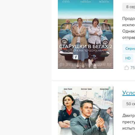
8 се
Продо
исклю
Однак
отправ
Сери
HD
75
Усло
50 с
Дмитр
прест
испыта