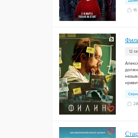
Драм
15
Фил
12 с
Алекс
должн
назыв
нравит
Сери
2
Стар