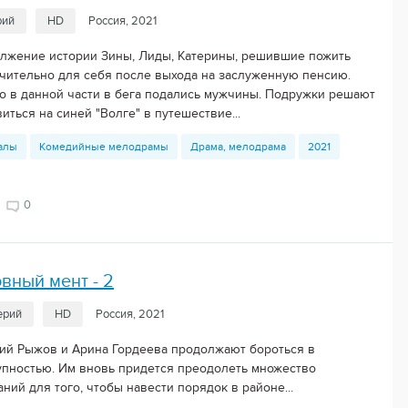
рий
HD
Россия, 2021
лжение истории Зины, Лиды, Катерины, решившие пожить
чительно для себя после выхода на заслуженную пенсию.
о в данной части в бега подались мужчины. Подружки решают
иться на синей "Волге" в путешествие...
алы
Комедийные мелодрамы
Драма, мелодрама
2021
0
вный мент - 2
ерий
HD
Россия, 2021
ий Рыжов и Арина Гордеева продолжают бороться в
упностью. Им вновь придется преодолеть множество
ний для того, чтобы навести порядок в районе...