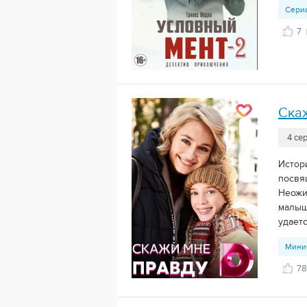
Сери
7
Ска
4 се
Истор
посвя
Неожи
малыш
удаетс
Мини
78