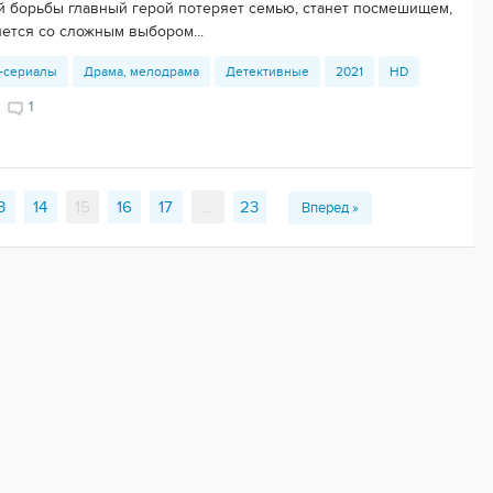
й борьбы главный герой потеряет семью, станет посмешищем,
нется со сложным выбором...
-сериалы
Драма, мелодрама
Детективные
2021
HD
1
3
14
15
16
17
...
23
Вперед »