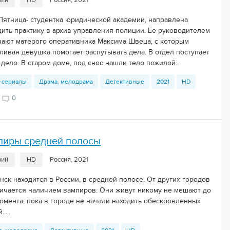
рии
HD
Россия, 2021
Пятница- студентка юридической академии, направлена
дить практику в архив управления полиции. Ее руководителем
чают матерого оперативника Максима Швеца, с которым
тливая девушка помогает распутывать дела. В отдел поступает
дело. В старом доме, под снос нашли тело пожилой..
-сериалы
Драма, мелодрама
Детективные
2021
HD
0
пиры средней полосы
рий
HD
Россия, 2021
нск находится в России, в средней полосе. От других городов
личается наличием вампиров. Они живут никому не мешают до
момента, пока в городе не начали находить обескровленных
....