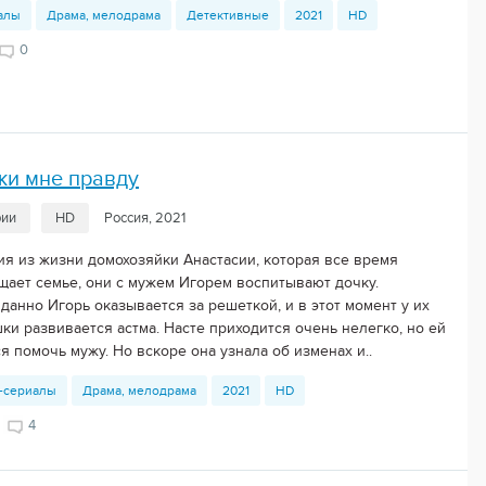
алы
Драма, мелодрама
Детективные
2021
HD
0
жи мне правду
рии
HD
Россия, 2021
ия из жизни домохозяйки Анастасии, которая все время
щает семье, они с мужем Игорем воспитывают дочку.
данно Игорь оказывается за решеткой, и в этот момент у их
ки развивается астма. Насте приходится очень нелегко, но ей
я помочь мужу. Но вскоре она узнала об изменах и..
-сериалы
Драма, мелодрама
2021
HD
4