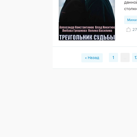
данно
столк
Мини
27
1
...
1
« Назад