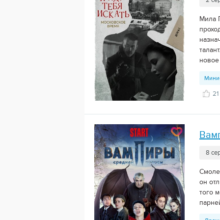
2 се
Мила 
прохо
назна
талан
новое 
Мини
21
Вам
8 се
Смоле
он от
того 
парней.