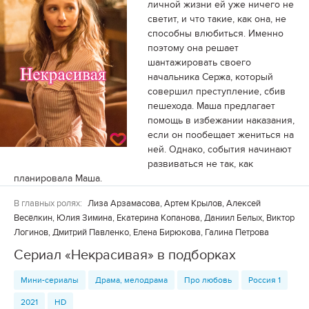
личной жизни ей уже ничего не
светит, и что такие, как она, не
способны влюбиться. Именно
поэтому она решает
шантажировать своего
начальника Сержа, который
совершил преступление, сбив
пешехода. Маша предлагает
помощь в избежании наказания,
если он пообещает жениться на
ней. Однако, события начинают
развиваться не так, как
планировала Маша.
В главных ролях:
Лиза Арзамасова, Артем Крылов, Алексей
Весёлкин, Юлия Зимина, Екатерина Копанова, Даниил Белых, Виктор
Логинов, Дмитрий Павленко, Елена Бирюкова, Галина Петрова
Сериал «Некрасивая» в подборках
Мини-сериалы
Драма, мелодрама
Про любовь
Россия 1
2021
HD