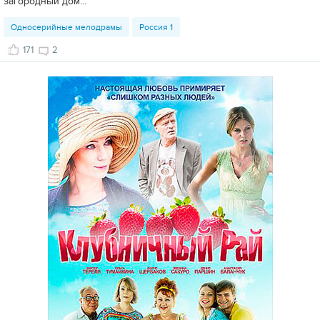
загородный дом...
Односерийные мелодрамы
Россия 1
171
2