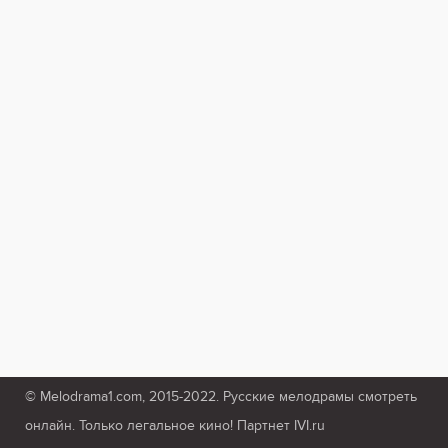
© Melodrama1.com, 2015-2022. Русские мелодрамы смотреть
онлайн. Только легальное кино! Партнет IVI.ru