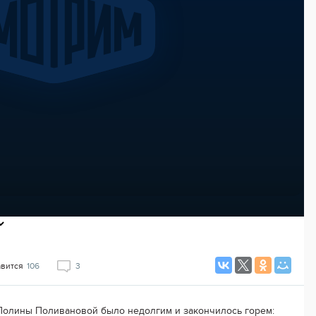
авится
106
3
Полины Поливановой было недолгим и закончилось горем: