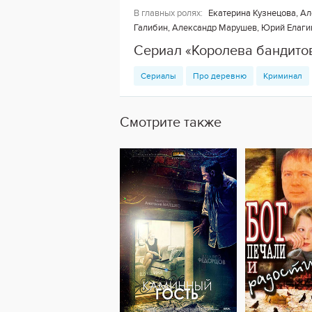
В главных ролях:
Екатерина Кузнецова, Ал
Галибин, Александр Марушев, Юрий Елаги
Сериал «Королева бандитов
Сериалы
Про деревню
Криминал
Смотрите также