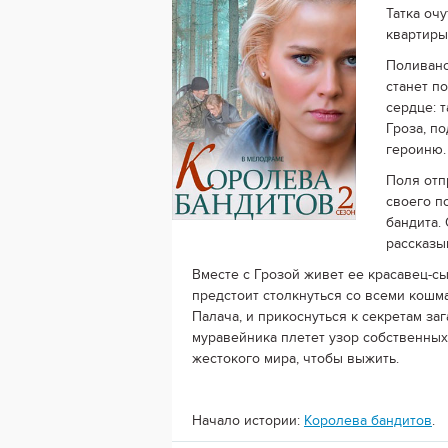
Татка оч
квартиры
Поливано
станет п
сердце: 
Гроза, п
героиню.
Поля отп
своего п
бандита.
рассказы
Вместе с Грозой живет ее красавец-с
предстоит столкнуться со всеми кошм
Палача, и прикоснуться к секретам за
муравейника плетет узор собственных
жестокого мира, чтобы выжить.
Начало истории:
Королева бандитов
.