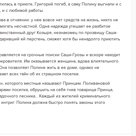
утилась в приюте, Григорий погиб, а саму Полину выгнали и с
, и с любимой работы.
ва в отчаянии: у нее вовсе нет средств на жизнь, никто не
омогать несчастной. Одна надежда утешает ее разбитое
таинственный друг Козыря, незнакомец по прозвищу Саша-
одаривший ей перстень, сможет хотя бы ненадолго приютить
равляется на срочные поиски Саши-Грозы и вскоре находит
окровителя. Им оказывается женщина, вдова влиятельного
 Она позволяет Полине жить в ее доме, однако не
вает всех тайн об их страшном поселке.
ын, которого местные называют Принцем. Поливановой
арами поселка, обрушить на себя гнев товарища Принца,
гадочного лесника... Каждый из жителей криминального
 интриг. Полина должна быстро понять законы этого