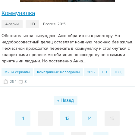
Коммуналка
4 серии
HD
Россия, 2015
Обстоятельства вынуждают Аню обратиться к риелтору. Но
недобросовестный делец оставляет наивную героиню без жилья.
Несчастной приходится переехать в коммуналку и столкнуться с
колоритными прелестями обитания по соседству не с самыми
приятными людьми. Но постепенно Анна...
Мини-сериалы
Комедийные мелодрамы
2015
HD
ТВЦ
254
8
« Назад
1
...
13
14
15