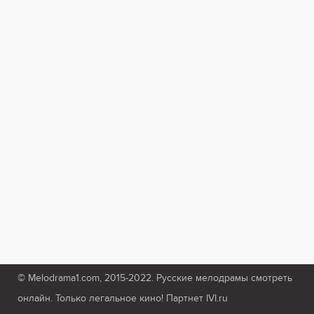
© Melodrama1.com, 2015-2022. Русские мелодрамы смотреть
онлайн. Только легальное кино! Партнет IVI.ru