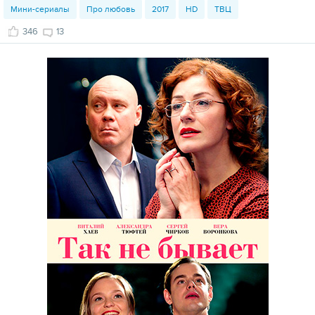
Мини-сериалы
Про любовь
2017
HD
ТВЦ
346
13