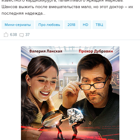
известного кардиохирурга, талантливого Аркадия Маркова.
Шансов выжить после вмешательства мало, но этот доктор – их
последняя надежда...
Мини-сериалы
Про любовь
2018
HD
ТВЦ
638
37