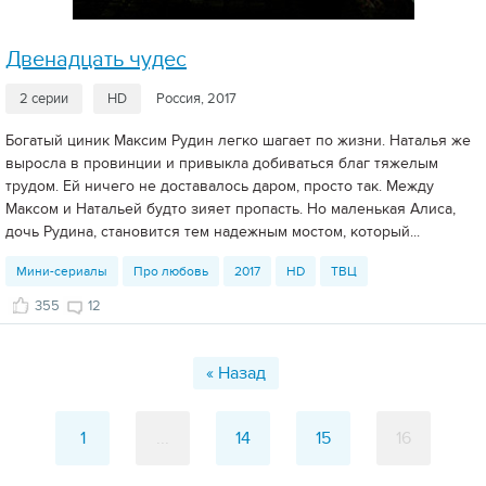
Двенадцать чудес
2 серии
HD
Россия, 2017
Богатый циник Максим Рудин легко шагает по жизни. Наталья же
выросла в провинции и привыкла добиваться благ тяжелым
трудом. Ей ничего не доставалось даром, просто так. Между
Максом и Натальей будто зияет пропасть. Но маленькая Алиса,
дочь Рудина, становится тем надежным мостом, который...
Мини-сериалы
Про любовь
2017
HD
ТВЦ
355
12
« Назад
1
...
14
15
16