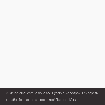
© Melodrama1.com, 2015-2022. Русские мелодрамы смотреть
онлайн. Только легальное кино! Партнет IVI.ru