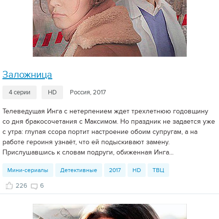
Заложница
4 серии
HD
Россия, 2017
Телеведущая Инга с нетерпением ждет трехлетнюю годовщину
со дня бракосочетания с Максимом. Но праздник не задается уже
с утра: глупая ссора портит настроение обоим супругам, а на
работе героиня узнаёт, что ей подыскивают замену.
Прислушавшись к словам подруги, обиженная Инга...
Мини-сериалы
Детективные
2017
HD
ТВЦ
226
6