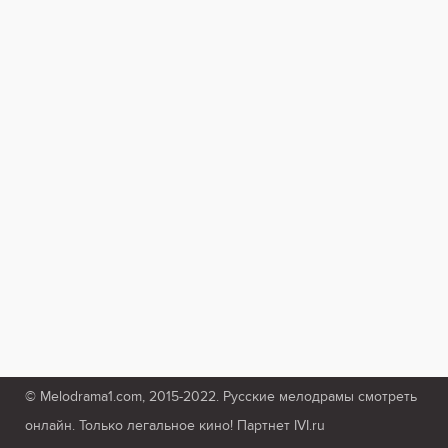
© Melodrama1.com, 2015-2022. Русские мелодрамы смотреть
онлайн. Только легальное кино! Партнет IVI.ru