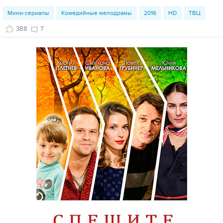
Мини-сериалы
Комедийные мелодрамы
2016
HD
ТВЦ
388
7