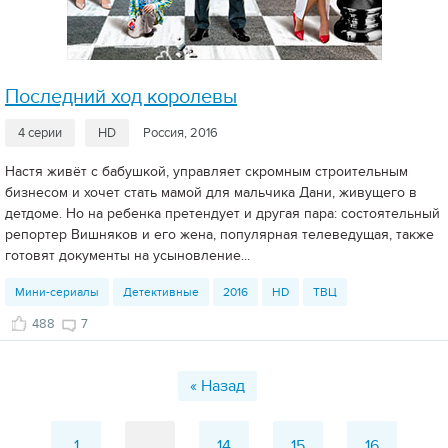
Последний ход королевы
4 серии
HD
Россия, 2016
Настя живёт с бабушкой, управляет скромным строительным
бизнесом и хочет стать мамой для мальчика Дани, живущего в
детдоме. Но на ребенка претендует и другая пара: состоятельный
репортер Вишняков и его жена, популярная телеведущая, также
готовят документы на усыновление...
Мини-сериалы
Детективные
2016
HD
ТВЦ
488
7
« Назад
1
...
14
15
16