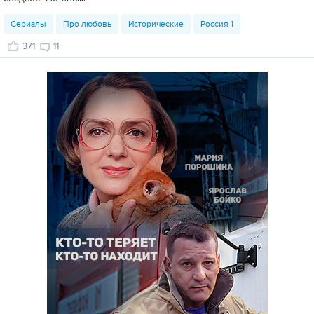
Сериалы
Про любовь
Исторические
Россия 1
371
11