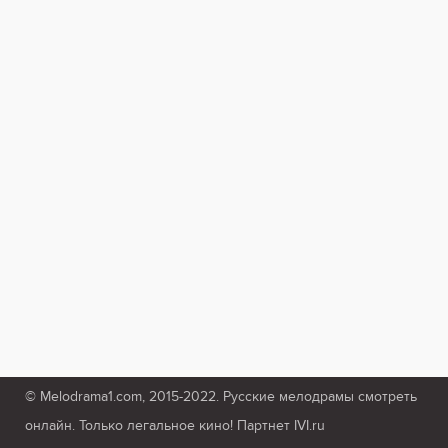
© Melodrama1.com, 2015-2022. Русские мелодрамы смотреть
онлайн. Только легальное кино! Партнет IVI.ru