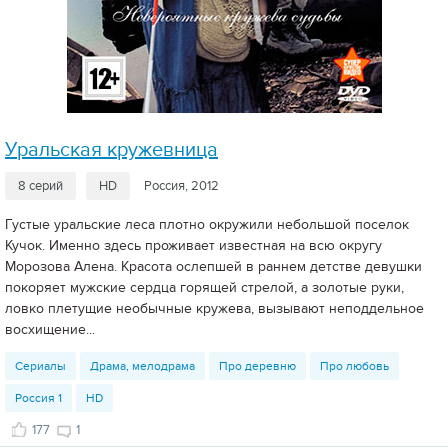
Уральская кружевница
8 серий
HD
Россия, 2012
Густые уральские леса плотно окружили небольшой поселок
Кучок. Именно здесь проживает известная на всю округу
Морозова Алена. Красота ослепшей в раннем детстве девушки
покоряет мужские сердца горящей стрелой, а золотые руки,
ловко плетущие необычные кружева, вызывают неподдельное
восхищение...
Сериалы
Драма, мелодрама
Про деревню
Про любовь
Россия 1
HD
177
1