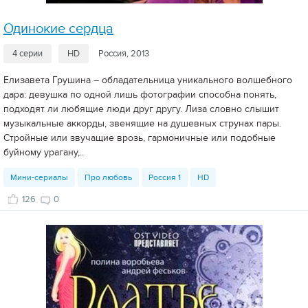
Одинокие сердца
4 серии
HD
Россия, 2013
Елизавета Грушина – обладательница уникального волшебного
дара: девушка по одной лишь фотографии способна понять,
подходят ли любящие люди друг другу. Лиза словно слышит
музыкальные аккорды, звенящие на душевных струнах пары.
Стройные или звучащие врозь, гармоничные или подобные
буйному урагану,..
Мини-сериалы
Про любовь
Россия 1
HD
126
0