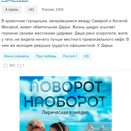
4 серии
HD
Россия, 2013
В крохотном городишке, затерявшемся между Самарой и богатой
Москвой, живет обаятельная Дарья. Жизнь щедро осыпает
героиню своими жестокими ударами: Даша рано осиротела, жила
у тети, не видела ничего лучше местного привокзального кафе. В
нем же молодая девушка трудится официанткой. У Дарьи..
Мини-сериалы
Про любовь
Россия 1
HD
180
1